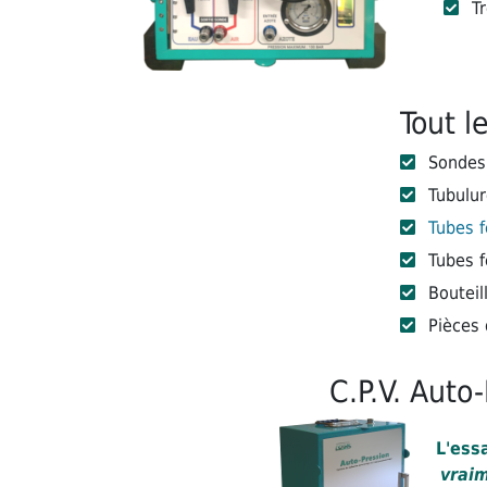
T
Tout l
Sondes 
Tubulur
Tubes 
Tubes f
Bouteil
Pièces 
C.P.V. Auto
L'ess
vrai