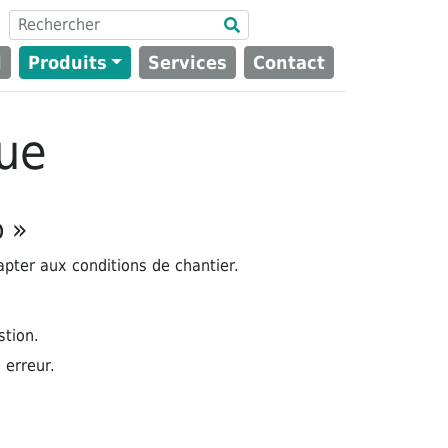
l
Produits
Services
Contact
que
o »
apter aux conditions de chantier.
stion.
 erreur.