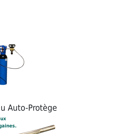
du Auto-Protège
aux
gaines.