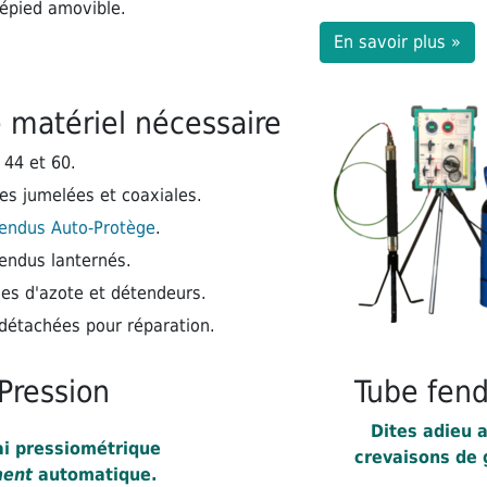
répied amovible.
En savoir plus »
e matériel nécessaire
44 et 60.
es jumelées et coaxiales.
fendus Auto-Protège
.
endus lanternés.
les d'azote et détendeurs.
détachées pour réparation.
-Pression
Tube fen
Dites adieu 
ai pressiométrique
crevaisons de 
ment
automatique.