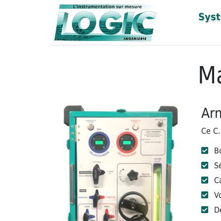
Syst
Ma
Arm
Ce C.
B
S
C
V
D