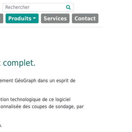
l
Produits
Services
Contact
t complet.
alement GéoGraph dans un esprit de
vation technologique de ce logiciel
sonnalisée des coupes de sondage, par
n.