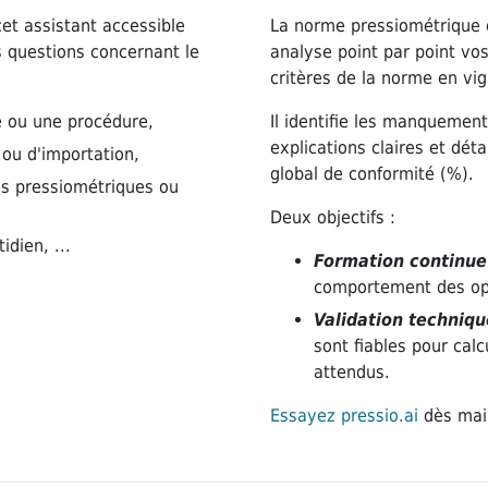
 cet assistant accessible
La norme pressiométrique est
 questions concernant le
analyse point par point vo
critères de la norme en vig
é ou une procédure,
Il identifie les manquements
explications claires et dét
ou d'importation,
global de conformité (%).
is pressiométriques ou
Deux objectifs :
dien, ...
Formation continue
comportement des op
Validation techniqu
sont fiables pour cal
attendus.
Essayez pressio.ai
dès mai